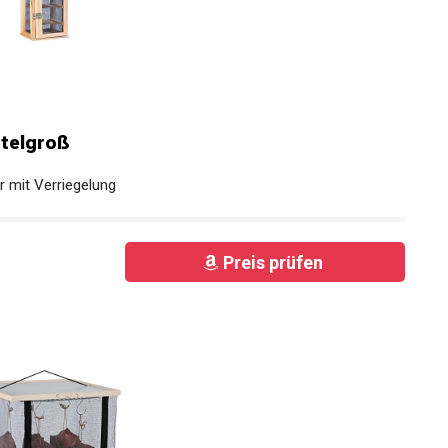
ttelgroß
ür mit Verriegelung
Preis prüfen