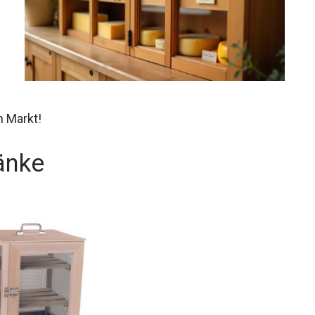
 Markt!
änke