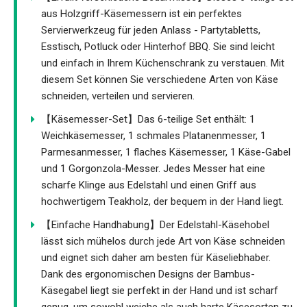
aus Holzgriff-Käsemessern ist ein perfektes
Servierwerkzeug für jeden Anlass - Partytabletts,
Esstisch, Potluck oder Hinterhof BBQ. Sie sind leicht
und einfach in Ihrem Küchenschrank zu verstauen. Mit
diesem Set können Sie verschiedene Arten von Käse
schneiden, verteilen und servieren.
【Käsemesser-Set】Das 6-teilige Set enthält: 1
Weichkäsemesser, 1 schmales Platanenmesser, 1
Parmesanmesser, 1 flaches Käsemesser, 1 Käse-Gabel
und 1 Gorgonzola-Messer. Jedes Messer hat eine
scharfe Klinge aus Edelstahl und einen Griff aus
hochwertigem Teakholz, der bequem in der Hand liegt.
【Einfache Handhabung】Der Edelstahl-Käsehobel
lässt sich mühelos durch jede Art von Käse schneiden
und eignet sich daher am besten für Käseliebhaber.
Dank des ergonomischen Designs der Bambus-
Käsegabel liegt sie perfekt in der Hand und ist scharf
genug, um sowohl weiche als auch harte Käsesorten zu